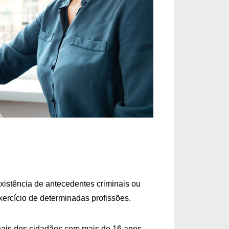
existência de antecedentes criminais ou 
xercício de determinadas profissões.
nais dos cidadãos com mais de 16 anos. 