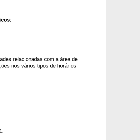
icos
:
idades relacionadas com a área de
nções nos vários tipos de horários
1. 