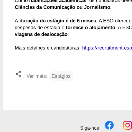
Como 
habilitações académicas
, os candidatos deve
Ciências da Comunicação ou Jornalismo
.
A
 duração do estágio é de 6 meses
. A ESO oferece
despesas de estadia e 
fornece o alojamento
. A ES
viagens de deslocação
.
Mais detalhes e candidaturas: 
https://recruitment.es
Ver mais:
Estágios
Siga-nos