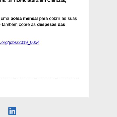
rão ter
 licenciatura em Ciências, 
 uma 
bolsa mensal
 para cobrir as suas 
O também cobre as 
despesas das 
o.org/jobs/2019_0054