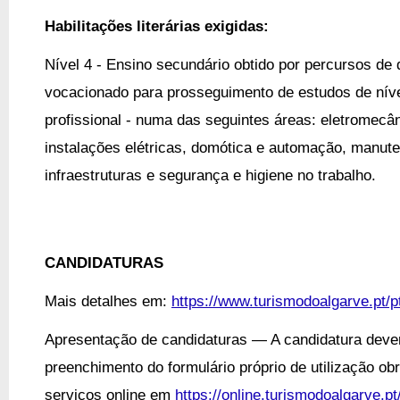
Habilitações literárias exigidas:
Nível 4 - Ensino secundário obtido por percursos de 
vocacionado para prosseguimento de estudos de níve
profissional - numa das seguintes áreas: eletromecân
instalações elétricas, domótica e automação, manuten
infraestruturas e segurança e higiene no trabalho.
CANDIDATURAS
Mais detalhes em:
https://www.turismodoalgarve.pt/
Apresentação de candidaturas — A candidatura dever
preenchimento do formulário próprio de utilização obri
serviços online em
https://online.turismodoalgarve.pt