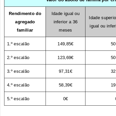
Rendimento do
Idade igual ou
Idade superi
agregado
inferior a 36
igual ou infe
familiar
meses
1.º escalão
149,85€
50
2.º escalão
123,69€
50
3.º escalão
97,31€
32
4.º escalão
58,39€
19
5.º escalão
0€