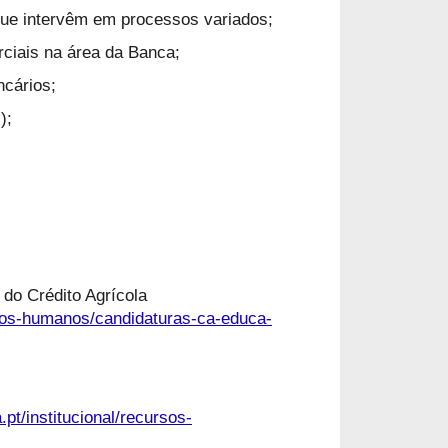
que intervêm em processos variados;
ciais na área da Banca;
ncários;
);
do Crédito Agrícola
ursos-humanos/candidaturas-ca-educa-
.pt/institucional/recursos-