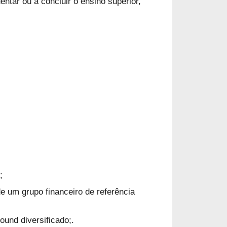
ntar ou a concluir o ensino superior,
:
;
e um grupo financeiro de referência
und diversificado;.