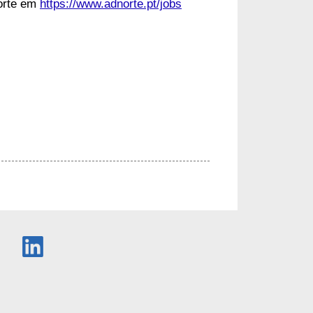
norte em
https://www.adnorte.pt/jobs