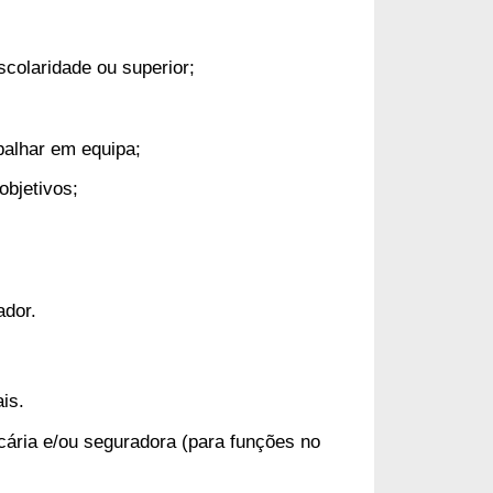
escolaridade ou superior;
balhar em equipa;
objetivos;
ador.
is.
ncária e/ou seguradora (para funções no