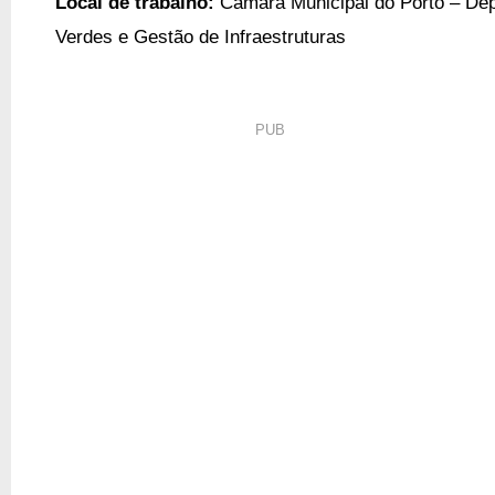
Local de trabalho:
Câmara Municipal do Porto –
Dep
Verdes e Gestão de Infraestruturas
PUB