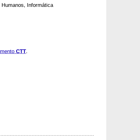
s Humanos, Informática
amento 
CTT
.