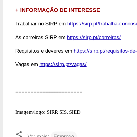
+ INFORMAÇÃO DE INTERESSE
Trabalhar no SIRP em
https://sirp.pt/trabalha-connos
As carreiras SIRP em
https://sirp.pt/carreiras/
Requisitos e deveres em
https://sirp.pt/requisitos-d
Vagas em
https://sirp.pt/vagas/
======================
Imagem/logo: SIRP, SIS. SIED
Ver mais:
Emprego