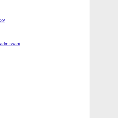
co/
e-admissao/