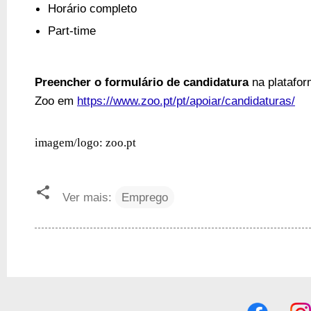
Horário completo
Part-time
Preencher o formulário de candidatura
na platafo
Zoo em
https://www.zoo.pt/pt/apoiar/candidaturas/
imagem/logo: zoo.pt
Ver mais:
Emprego