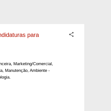
ndidaturas para
nceira, M
arketing/Comercial,
da,
Manutenção,
Ambiente -
ologia.