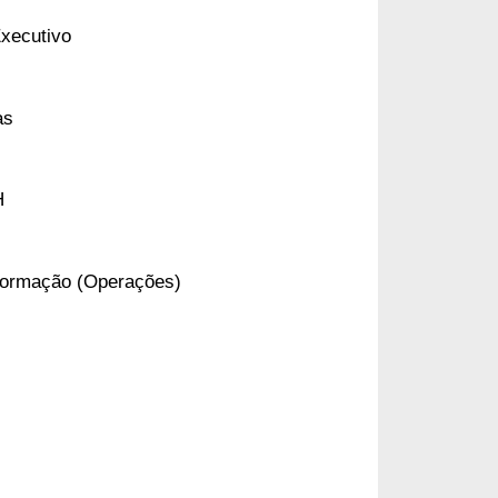
xecutivo
as
H
formação (Operações)