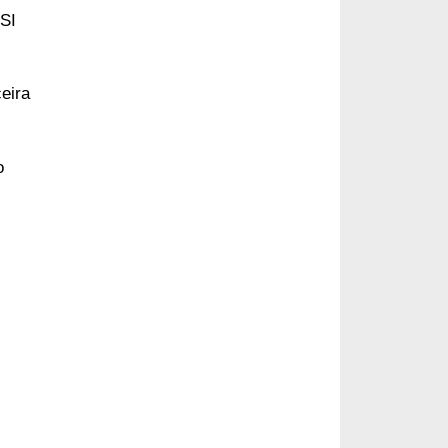
SI
eira
o