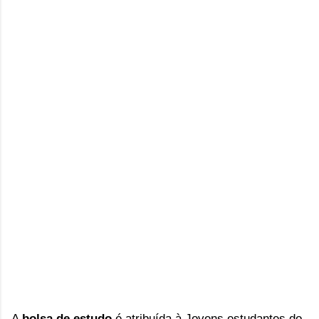
A 
b
olsa de estudo 
é atribuída à 
Jovens estudantes do