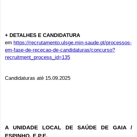
+ DETALHES E CANDIDATURA
em
https://recrutamento.ulsge.min-saude.pt/processos-
em-fase-de-rececao-de-candidaturas/concurso?
recruitment_process_id=135
Candidaturas até 15.09.2025
A UNIDADE LOCAL DE SAÚDE DE GAIA /
ESPINHO, E.P.E.