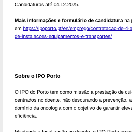
Candidaturas
até 04.12.2025
.
Mais informações e formulário de candidatura
na
em
https://ipoporto.pt/en/emprego/contratacao-de-4-
de-instalacoes-equipamentos-e-transportes/
Sobre o IPO Porto
O IPO do Porto tem como missão a prestação de cui
centrados no doente, não descurando a prevenção, a
domínio da oncologia com o objetivo de garantir ele
eficiência.
Mantendo a focalização no doente, o IPO-Porto organ