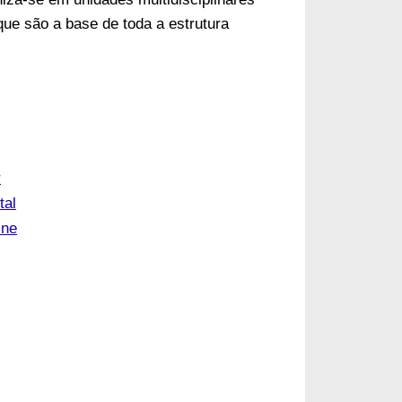
que são a base de toda a estrutura
r
tal
ine